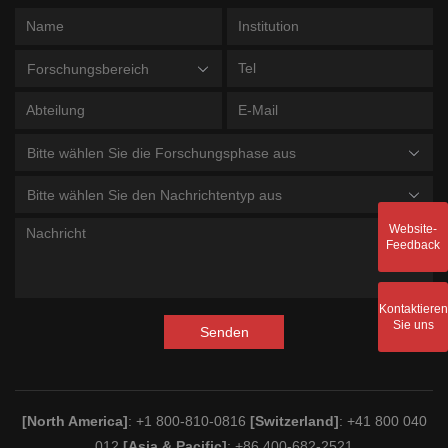
Forschungsbereich
Bitte wählen Sie die Forschungsphase aus
Bitte wählen Sie den Nachrichtentyp aus
Website-
Feedback
Kontaktieren
Sie uns
Senden
[North America]
: +1 800-810-0816
[Switzerland]
: +41 800 040
012
[Asia & Pacific]
: +86 400-682-2521